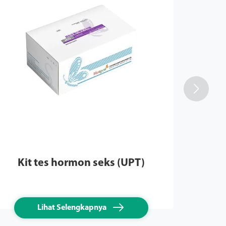

Ki
Kit tes hormon seks (UPT)

Lihat Selengkapnya