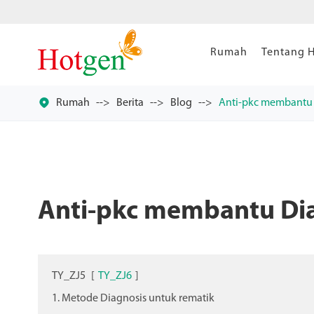
Rumah
Tentang 

Rumah
Berita
Blog
Anti-pkc membantu 
Anti-pkc membantu Dia
TY_ZJ5
[
TY_ZJ6
]
1. Metode Diagnosis untuk rematik