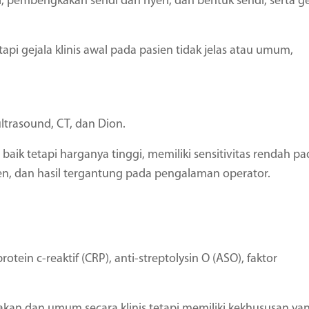
i, pembengkakan sendi dan nyeri, dan bentuk sendi, serta ge
api gejala klinis awal pada pasien tidak jelas atau umum,
ltrasound, CT, dan Dion.
 baik tetapi harganya tinggi, memiliki sensitivitas rendah pa
en, dan hasil tergantung pada pengalaman operator.
otein c-reaktif (CRP), anti-streptolysin O (ASO), faktor
nakan dan umum secara klinis tetapi memiliki kekhususan ya