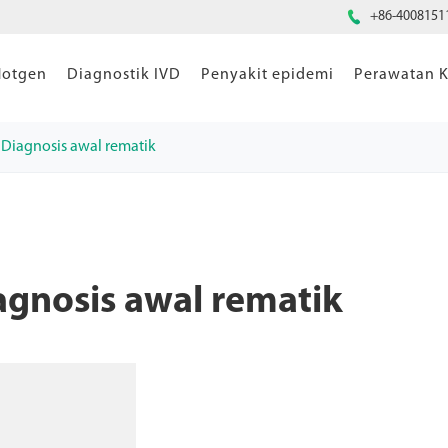

+86-4008151
Hotgen
Diagnostik IVD
Penyakit epidemi
Perawatan K
Diagnosis awal rematik
gnosis awal rematik