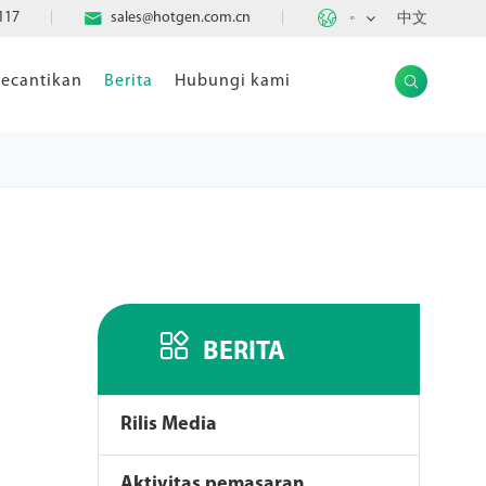

117

sales@hotgen.com.cn
中文
ID
ecantikan
Berita
Hubungi kami


BERITA
Rilis Media
Aktivitas pemasaran