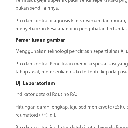
Termasuk gejala spesifik pada sendi seperti kaku pag
bukan sendi lainnya.
Pro dan kontra: diagnosis klinis nyaman dan murah, t
menyebabkan kesalahan dan pengobatan tertunda.
Pemeriksaan gambar
Menggunakan teknologi pencitraan seperti sinar X, u
Pro dan kontra: Pencitraan memiliki spesialisasi yang
tahap awal, memberikan risiko tertentu kepada pasi
Uji Laboratorium
Indikator deteksi Routine RA:
Hitungan darah lengkap, laju sedimen eryote (ESR), pr
reumatoid (RF), dll.
Pro dan kontra: indikator deteksi rutin banyak digu