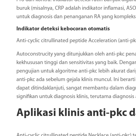
buruk (misalnya, CRP adalah indikator inflamasi, AS
untuk diagnosis dan penanganan RA yang kompleks
Indikator deteksi kebocoran otomatis
Anti-cyclic citrullinated peptide Acceleration (anti-p
Autoconstrucity yang ditunjukkan oleh anti-pkc p
kekhususan tinggi dan sensitivitas yang baik. Dengan
pengujian untuk algoritme anti-pkc lebih akurat darip
anti-pkc ada sebelum gejala klinis muncul. Ini bera
dapat ditindaklanjuti, sangat membantu dalam diagn
signifikan untuk diagnosis klinis, terutama diagnosis
Aplikasi klinis anti-pk
Anti-cyclic citrullinated peptide Necklace (anti-pkc