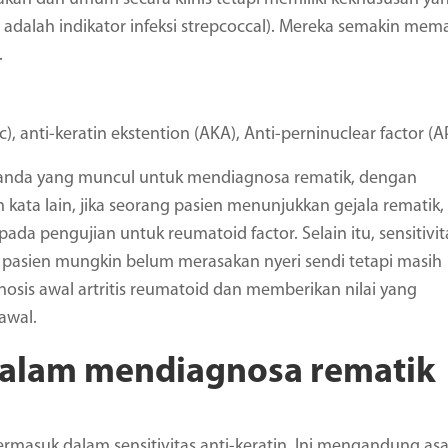
O adalah indikator infeksi strepcoccal). Mereka semakin mem
.
kc), anti-keratin ekstention (AKA), Anti-perninuclear factor (A
enanda yang muncul untuk mendiagnosa rematik, dengan
 kata lain, jika seorang pasien menunjukkan gejala rematik,
ada pengujian untuk reumatoid factor. Selain itu, sensitivit
rti pasien mungkin belum merasakan nyeri sendi tetapi masih
osis awal artritis reumatoid dan memberikan nilai yang
 awal.
c dalam mendiagnosa rematik
) termasuk dalam sensitivitas anti-keratin. Ini mengandung a