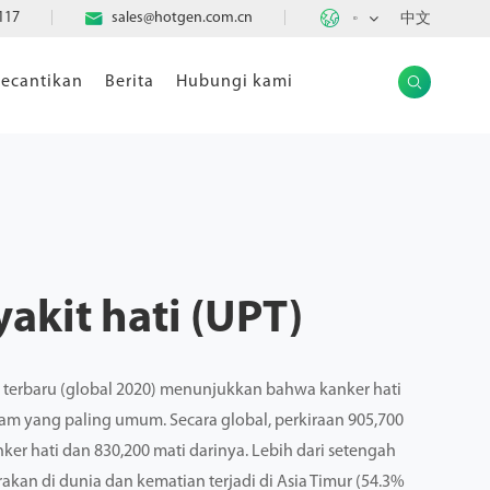

117

sales@hotgen.com.cn
中文
ID
ecantikan
Berita
Hubungi kami

yakit hati (UPT)
 terbaru (global 2020) menunjukkan bahwa kanker hati
am yang paling umum. Secara global, perkiraan 905,700
er hati dan 830,200 mati darinya. Lebih dari setengah
rakan di dunia dan kematian terjadi di Asia Timur (54.3%