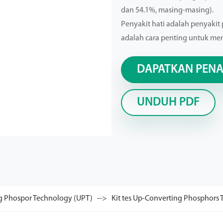
dan 54.1%, masing-masing).
Penyakit hati adalah penyakit 
adalah cara penting untuk me
DAPATKAN PEN
UNDUH PDF
g Phospor Technology (UPT)
Kit tes Up-Converting Phosphors