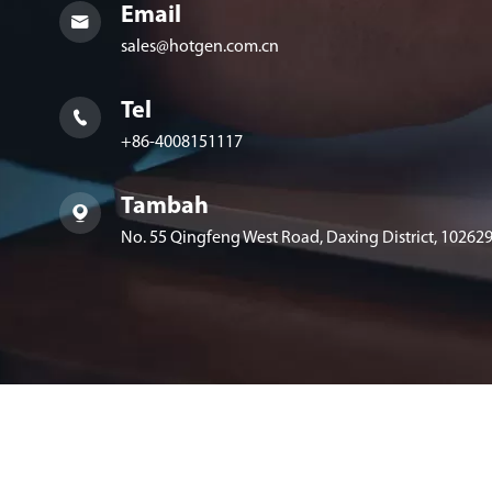
Email

sales@hotgen.com.cn
Tel

+86-4008151117
Tambah

No. 55 Qingfeng West Road, Daxing District, 102629,