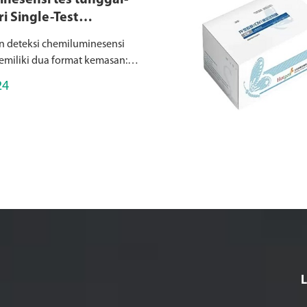
nesensi tes tunggal-
i Single-Test
minescence Detection
n deteksi chemiluminesensi
s
miliki dua format kemasan:
ssence tes tunggal (dirancang
24
si cepat satu item per paket,
instrumen kecil...
L