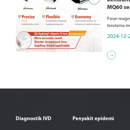
kemilumi
MQ60 ser
Chemilu
Pasar reage
Reagent
terutama me
chemilumine
2024-12-
untuk detek
ideal untuk 

Diagnostik IVD
Penyakit epidemi