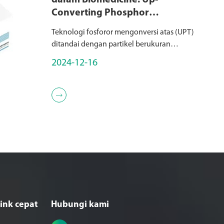
dalam Biomedicine: Up-
Converting Phosphor
Technology (UPT)
Teknologi fosforor mengonversi atas (UPT)
ditandai dengan partikel berukuran
submikron yang terdiri dari keramik yang
2024-12-16
dikeringkan dengan elemen bumi jarang,
termasuk lanthane, scandium (Sc), yttrium
(Y), dan ot...

ink cepat
Hubungi kami