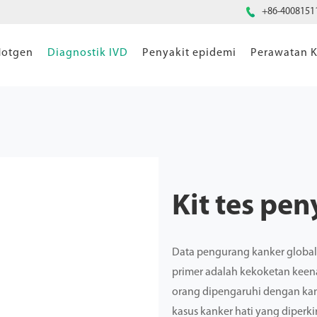

+86-4008151
Hotgen
Diagnostik IVD
Penyakit epidemi
Perawatan K
Kit tes pen
Data pengurang kanker global
primer adalah kekoketan keen
orang dipengaruhi dengan kank
kasus kanker hati yang diperki