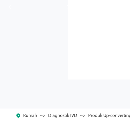



Rumah
Diagnostik IVD
Produk Up-convertin