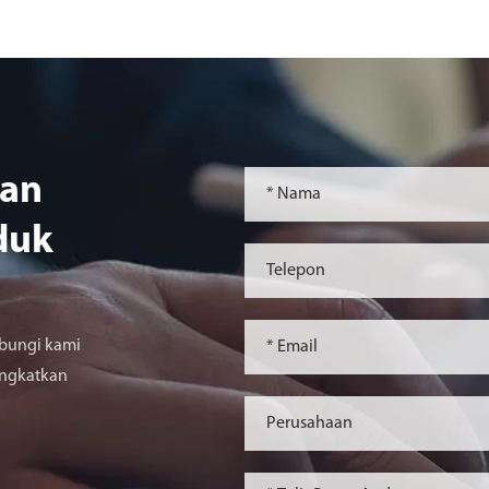
ian
duk
bungi kami
ingkatkan