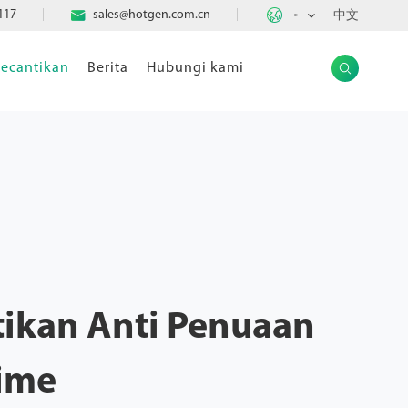

117

sales@hotgen.com.cn
中文
ID
ecantikan
Berita
Hubungi kami

tikan Anti Penuaan
ime