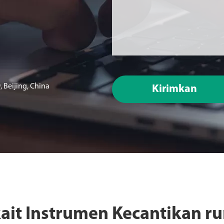
 Beijing, China
Kirimkan
kait Instrumen Kecantikan r