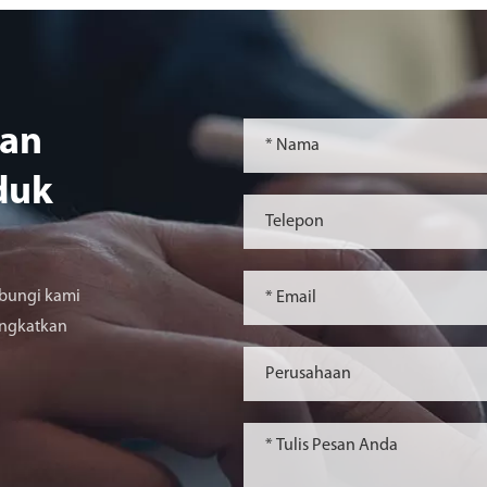
ian
duk
bungi kami
ingkatkan