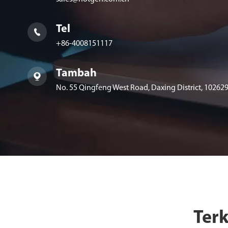
Tel

+86-4008151117
Tambah

No. 55 Qingfeng West Road, Daxing District, 102629,
Ter