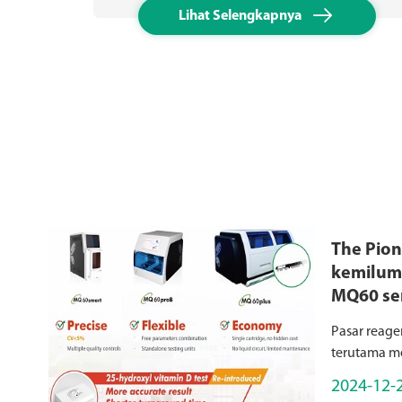

Lihat Selengkapnya
The Pio
kemilumi
MQ60 ser
Chemilu
Pasar reage
Reagent
terutama me
chemilumine
2024-12-
untuk detek