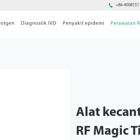

+86-4008151
Hotgen
Diagnostik IVD
Penyakit epidemi
Perawatan K
Alat kecan
RF Magic T