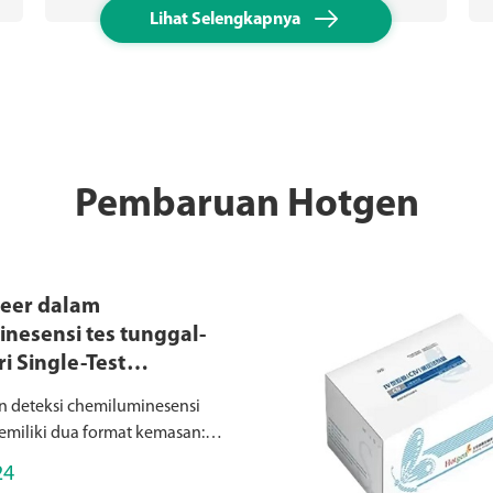

Lihat Selengkapnya
Pembaruan Hotgen
neer dalam
nesensi tes tunggal-
i Single-Test
minescence Detection
n deteksi chemiluminesensi
s
miliki dua format kemasan:
ssence tes tunggal (dirancang
24
si cepat satu item per paket,