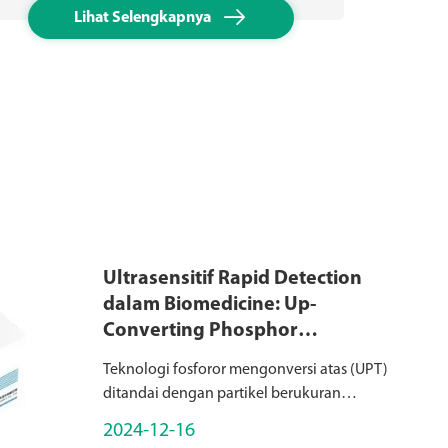

Lihat Selengkapnya
Ultrasensitif Rapid Detection
dalam Biomedicine: Up-
Converting Phosphor
Technology (UPT)
Teknologi fosforor mengonversi atas (UPT)
ditandai dengan partikel berukuran
submikron yang terdiri dari keramik yang
2024-12-16
dikeringkan dengan elemen bumi jarang,