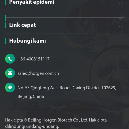
Penyakit epidemi


Link cepat

Hubungi kami

+86-4008151117

sales@hotgen.com.cn

No. 55 Qingfeng West Road, Daxing District, 102629,
Beijing, China
Hak cipta ©
Beijing Hotgen Biotech Co., Ltd.
Hak cipta
dilindungi undang-undang.