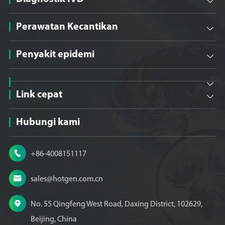

Perawatan Kecantikan

Penyakit epidemi


Link cepat

Hubungi kami

+86-4008151117

sales@hotgen.com.cn

No. 55 Qingfeng West Road, Daxing District, 102629,
Beijing, China