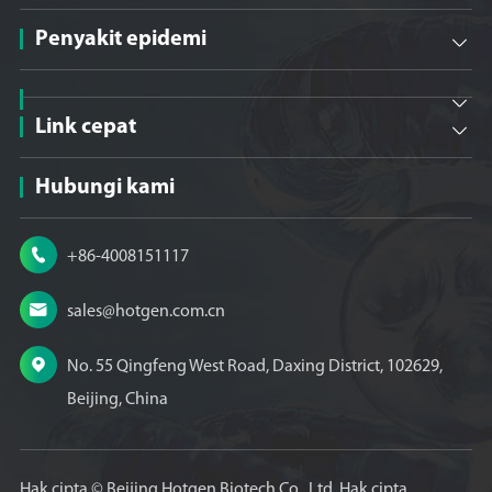
Penyakit epidemi


Link cepat

Hubungi kami

+86-4008151117

sales@hotgen.com.cn

No. 55 Qingfeng West Road, Daxing District, 102629,
Beijing, China
Hak cipta ©
Beijing Hotgen Biotech Co., Ltd.
Hak cipta