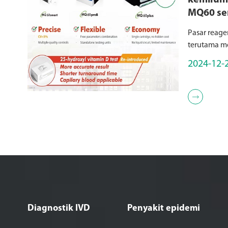
kemilumi
MQ60 ser
Chemilu
Pasar reage
Reagent
terutama me
chemilumine
2024-12-
untuk detek
ideal untuk 

Diagnostik IVD
Penyakit epidemi