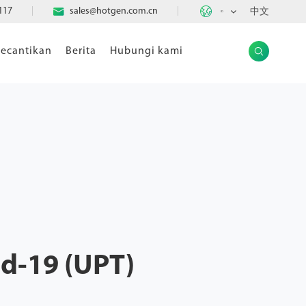

117

sales@hotgen.com.cn
中文
ID
ecantikan
Berita
Hubungi kami

id-19 (UPT)