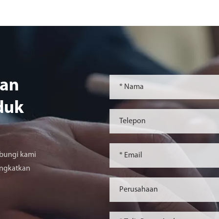
ian
duk
bungi kami
ingkatkan