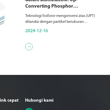
dalam Biomedicine: Up-
Converting Phosphor
Technology (UPT)
Teknologi fosforor mengonversi atas (UPT)
ditandai dengan partikel berukuran
submikron yang terdiri dari keramik yang
2024-12-16
dikeringkan dengan elemen bumi jarang,
termasuk lanthane, scandium (Sc), yttrium
(Y), dan ot...

ink cepat
Hubungi kami