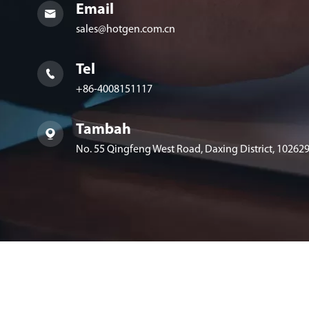
Email

sales@hotgen.com.cn
Tel

+86-4008151117
Tambah

No. 55 Qingfeng West Road, Daxing District, 102629,