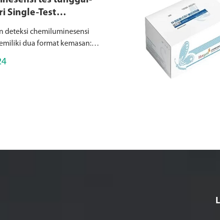
nesensi tes tunggal-
i Single-Test
minescence Detection
n deteksi chemiluminesensi
s
miliki dua format kemasan:
ssence tes tunggal (dirancang
24
si cepat satu item per paket,
instrumen kecil...
L