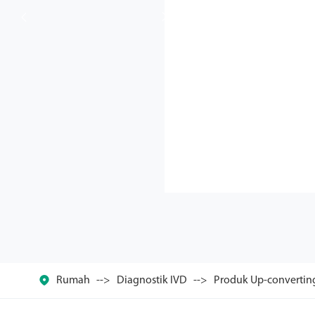



Rumah
Diagnostik IVD
Produk Up-convertin