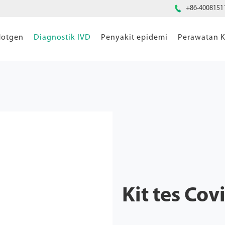

+86-4008151
Hotgen
Diagnostik IVD
Penyakit epidemi
Perawatan K
Kit tes Cov