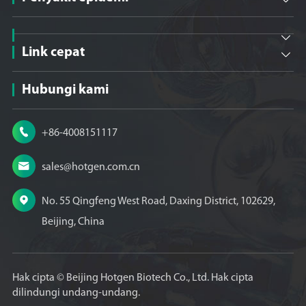

Link cepat

Hubungi kami

+86-4008151117

sales@hotgen.com.cn

No. 55 Qingfeng West Road, Daxing District, 102629,
Beijing, China
Hak cipta ©
Beijing Hotgen Biotech Co., Ltd.
Hak cipta
dilindungi undang-undang.