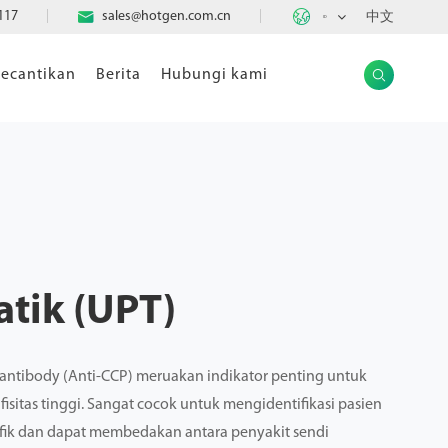

117

sales@hotgen.com.cn
中文
ID
ecantikan
Berita
Hubungi kami

atik (UPT)
de antibody (Anti-CCP) meruakan indikator penting untuk
fisitas tinggi. Sangat cocok untuk mengidentifikasi pasien
ifik dan dapat membedakan antara penyakit sendi