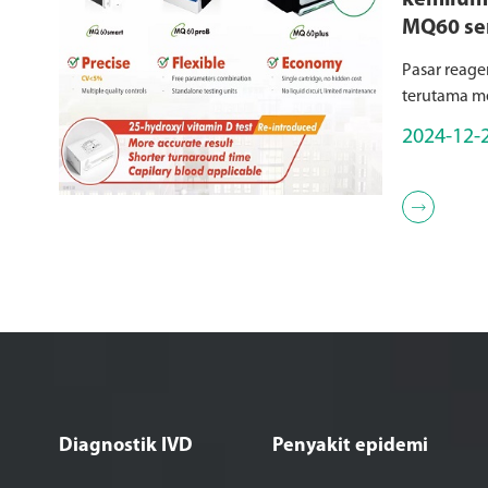
kemilumi
MQ60 ser
Chemilu
Pasar reage
Reagent
terutama me
chemilumine
2024-12-
untuk detek
ideal untuk 

Diagnostik IVD
Penyakit epidemi