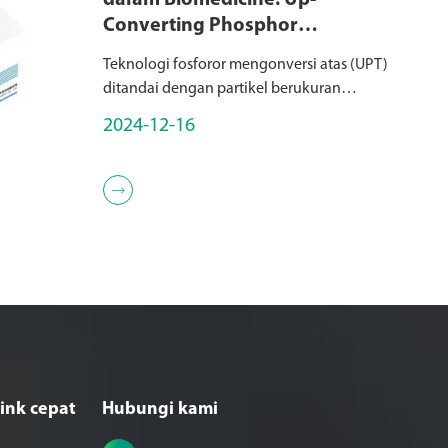
dalam Biomedicine: Up-
Converting Phosphor
Technology (UPT)
Teknologi fosforor mengonversi atas (UPT)
ditandai dengan partikel berukuran
submikron yang terdiri dari keramik yang
2024-12-16
dikeringkan dengan elemen bumi jarang,
termasuk lanthane, scandium (Sc), yttrium
(Y), dan ot...

ink cepat
Hubungi kami