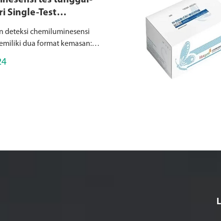
nesensi tes tunggal-
i Single-Test
minescence Detection
n deteksi chemiluminesensi
s
miliki dua format kemasan:
ssence tes tunggal (dirancang
24
si cepat satu item per paket,
instrumen kecil...
L