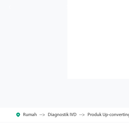



Rumah
Diagnostik IVD
Produk Up-convertin