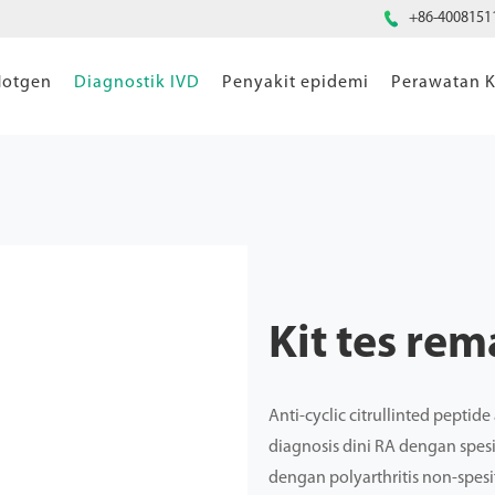

+86-4008151
Hotgen
Diagnostik IVD
Penyakit epidemi
Perawatan K
Kit tes rem
Anti-cyclic citrullinted pepti
diagnosis dini RA dengan spesi
dengan polyarthritis non-spes