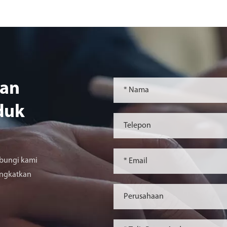
ian
duk
bungi kami
ingkatkan