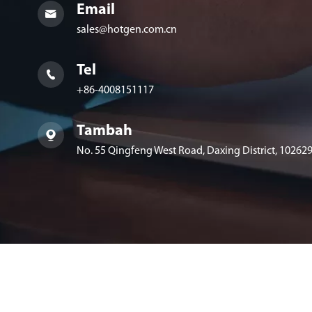
Email

sales@hotgen.com.cn
Tel

+86-4008151117
Tambah

No. 55 Qingfeng West Road, Daxing District, 102629,