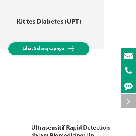
Kit tes Diabetes (UPT)
Ki

Lihat Selengkapnya
Ultrasensitif Rapid Detection