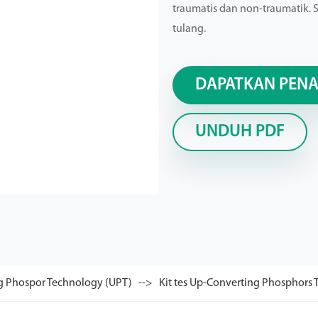
traumatis dan non-traumatik. S
tulang.
DAPATKAN PEN
UNDUH PDF
g Phospor Technology (UPT)
Kit tes Up-Converting Phosphors